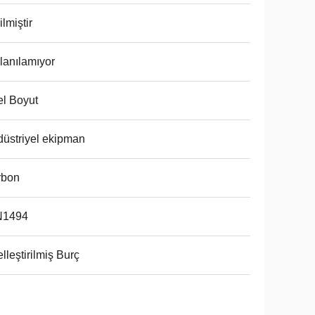
ilmiştir
lanılamıyor
l Boyut
üstriyel ekipman
rbon
N1494
lleştirilmiş Burç