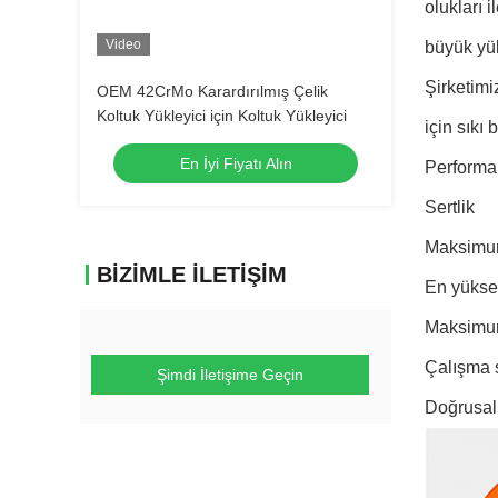
olukları 
Video
büyük yük
Şirketimi
OEM 42CrMo Karardırılmış Çelik
Koltuk Yükleyici için Koltuk Yükleyici
için sıkı
En İyi Fiyatı Alın
Performa
Sertlik
Maksimu
BIZIMLE İLETIŞIM
En yükse
Maksimu
Çalışma s
Şimdi İletişime Geçin
Doğrusal