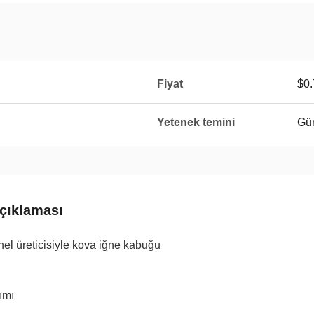
Fiyat
$0.
Yetenek temini
Gün
çıklaması
el üreticisiyle kova iğne kabuğu
ımı