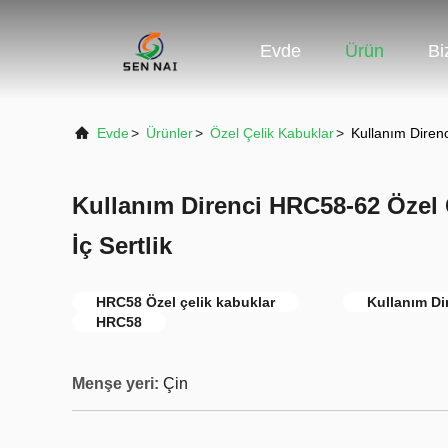
Evde
Ürün
Bi
Evde
>
Ürünler
>
Özel Çelik Kabuklar
>
Kullanım Diren
Kullanım Direnci HRC58-62 Özel 
İç Sertlik
HRC58 Özel çelik kabuklar
Kullanım Di
HRC58
Menşe yeri:
Çin