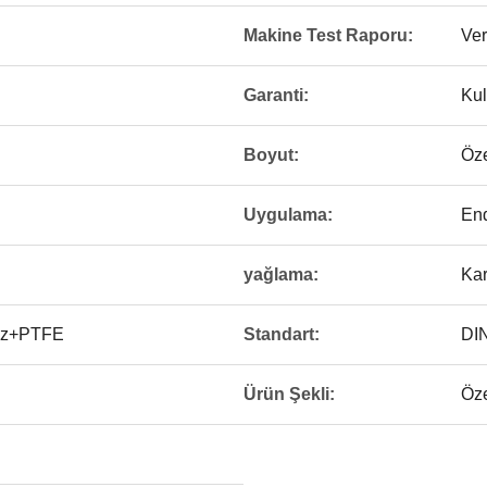
Makine Test Raporu:
Ver
Garanti:
Kul
Boyut:
Öze
Uygulama:
End
yağlama:
Ka
onz+PTFE
Standart:
DI
Ürün Şekli:
Öze