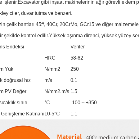
ile işlenir.Excavator gibi inşaat makinelerinin ağır görevli eklem
leyiciler, duvar tutma ve benzeri.
zin çelik bantları 45#, 40Cr, 20CrMo, GCr15 ve diğer malzemele
 bir şekilde kontrol edilir.Yüksek aşınma direnci, yüksek yüzey sert
ns Endeksi
Veriler
HRC
58-62
m Yük
N/mm2
250
k doğrusal hız
m/s
0.1
m PV Değeri
N/mm2.m/s
1.5
ıcaklık sınırı
°C
-100 ~ +350
 Genişleme Katmanı
10-5°C
1.1