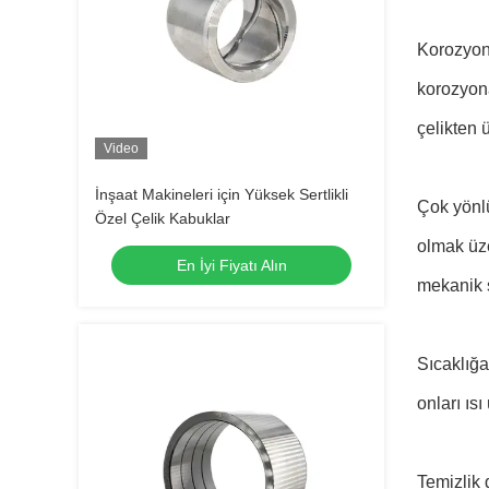
Korozyona
korozyona
çelikten ür
Video
İnşaat Makineleri için Yüksek Sertlikli
Çok yönlü
Özel Çelik Kabuklar
olmak üze
En İyi Fiyatı Alın
mekanik s
Sıcaklığa
onları ıs
Temizlik 