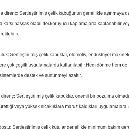
 direnç: Sertleştirilmiş çelik kabuğunun genellikle aşınmaya d
 karşı hassas olabilirler.koruyucu kaplamalarla kaplanabilir v
etilebilir.
lük: Sertleştirilmiş çelik kabuklar, otomotiv, endüstriyel makinel
re çok çeşitli uygulamalarda kullanılabilir.Hem dönme hem de ka
istemlerde destek ve sürtünmeyi azaltır.
 direnç: Sertleştirilmiş çelik kabuklar, önemli bir bozulma olma
ı ürettiği veya yüksek sıcaklıklara maruz kaldıkları uygulamalara u
dostu: Sertleştirilmiş çelik kutular genellikle minimum bakım ge