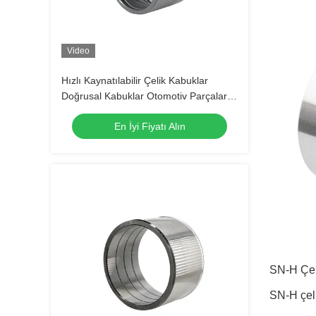
Video
Hızlı Kaynatılabilir Çelik Kabuklar
Doğrusal Kabuklar Otomotiv Parçaları
Pas geçirmez
En İyi Fiyatı Alın
SN-H Çel
SN-H çeli