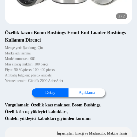
2
/
2
Özellik kazıcı Boom Bushings Front End Loader Bushings
Kullanım Direnci
Menşe yeri: Şandong, Çin
Marka adı: sennai
Model numarası: 001
Min sipariş miktarı: 100 parça
Fiyat: $0.80/pieces 100-499 pieces
Ambalaj bilgileri: plastik ambalaj
Yetenek temini: Günlük 2000 Adet/Adet
Detay
Açıklama
Vurgulamak:
Özellik kazı makinesi Boom Bushings
,
Özellik ön uç yükleyici kabukları
,
Öndeki yükleyici kabukları giyimden korunur
İnşaat işleri, Enerji ve Madencilik, Makine Tamir