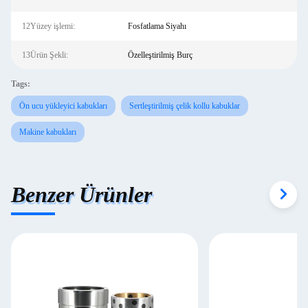
12Yüzey işlemi:
Fosfatlama Siyahı
13Ürün Şekli:
Özelleştirilmiş Burç
Tags:
Ön ucu yükleyici kabukları
Sertleştirilmiş çelik kollu kabuklar
Makine kabukları
Benzer Ürünler