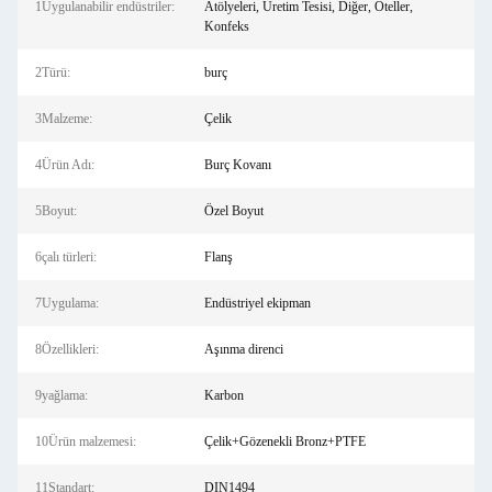
1Uygulanabilir endüstriler:
Atölyeleri, Üretim Tesisi, Diğer, Oteller,
Konfeks
2Türü:
burç
3Malzeme:
Çelik
4Ürün Adı:
Burç Kovanı
5Boyut:
Özel Boyut
6çalı türleri:
Flanş
7Uygulama:
Endüstriyel ekipman
8Özellikleri:
Aşınma direnci
9yağlama:
Karbon
10Ürün malzemesi:
Çelik+Gözenekli Bronz+PTFE
11Standart:
DIN1494