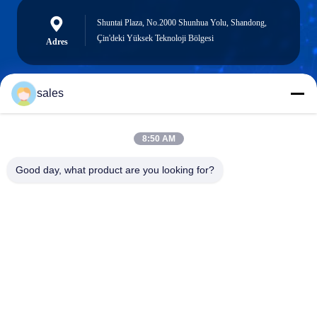
Shuntai Plaza, No.2000 Shunhua Yolu, Shandong,
Çin'deki Yüksek Teknoloji Bölgesi
Adres
sales
sales@sennaigroup.com
E-posta
8:50 AM
Good day, what product are you looking for?
0086-18560756515
Telefon
Shandong Sennai Intelligent Technology Co.,
Ltd.